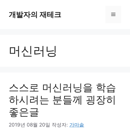
컨
텐
개발자의 재테크
메
츠
로
뉴
건
너
머신러닝
뛰
기
스스로 머신러닝을 학습
하시려는 분들께 굉장히
좋은글
2019년 08월 20일
작성자:
가마솥