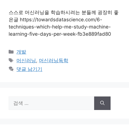
스스로 머신러닝을 학습하시려는 분들께 굉장히 좋
은글 https://towardsdatascience.com/6-
techniques-which-help-me-study-machine-
learning-five-days-per-week-fb3e889fad80
카
개발
테
태
머신러닝
,
머신러닝독학
고
그
댓글 남기기
리
검
색: