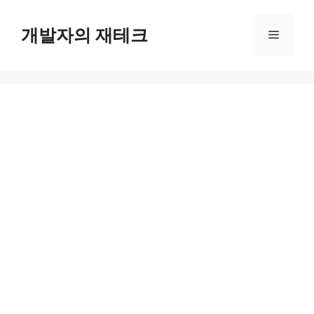
컨
텐
개발자의 재테크
메
츠
로
뉴
건
너
뛰
기