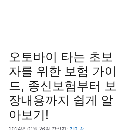
오토바이 타는 초보
자를 위한 보험 가이
드, 종신보험부터 보
장내용까지 쉽게 알
아보기!
2024년 01월 26일
작성자:
가마솥